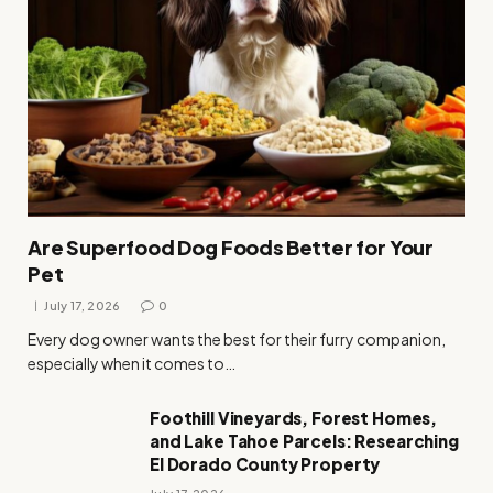
Are Superfood Dog Foods Better for Your
Pet
July 17, 2026
0
Every dog owner wants the best for their furry companion,
especially when it comes to…
Foothill Vineyards, Forest Homes,
and Lake Tahoe Parcels: Researching
El Dorado County Property