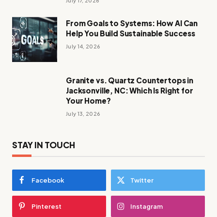
July 17, 2026
From Goals to Systems: How AI Can
Help You Build Sustainable Success
July 14, 2026
Granite vs. Quartz Countertops in
Jacksonville, NC: Which Is Right for
Your Home?
July 13, 2026
STAY IN TOUCH
Facebook
Twitter
Pinterest
Instagram