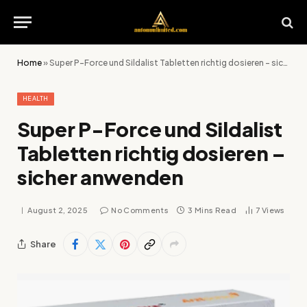
Home
»
Super P-Force und Sildalist Tabletten richtig dosieren – sicher anwenden
HEALTH
Super P-Force und Sildalist
Tabletten richtig dosieren –
sicher anwenden
August 2, 2025
No Comments
3 Mins Read
7
Views
Share