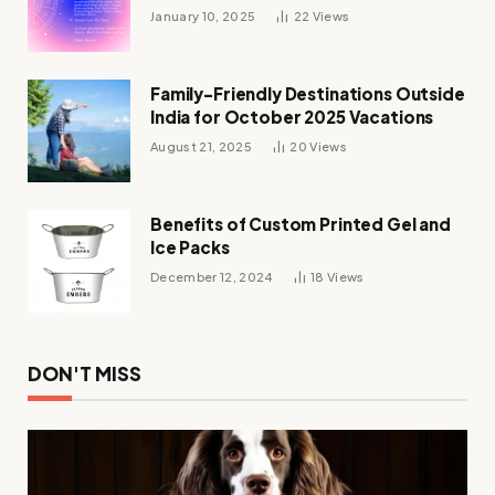
Zodiac’s Destiny
January 10, 2025
22
Views
Family-Friendly Destinations Outside
India for October 2025 Vacations
August 21, 2025
20
Views
Benefits of Custom Printed Gel and
Ice Packs
December 12, 2024
18
Views
DON'T MISS